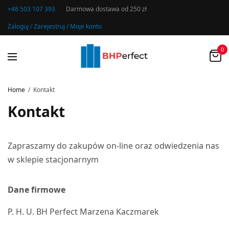
+48 503 107 393
Darmowa dostawa od 250 zł
Zaloguj / Zarejestruj / Moje konto
0
Home
Kontakt
Kontakt
Zapraszamy do zakupów on-line oraz odwiedzenia nas
w sklepie stacjonarnym
Dane firmowe
P. H. U. BH Perfect Marzena Kaczmarek