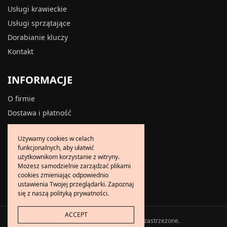
Usługi krawieckie
Usługi sprzątające
Dorabianie kluczy
Kontakt
INFORMACJE
O firmie
Dostawa i płatność
Zwroty i reklamacje
Używamy cookies w celach
Polityka prywatności
funkcjonalnych, aby ułatwić
Polityka cookies
użytkownikom korzystanie z witryny.
Możesz samodzielnie zarządzać plikami
Regulamin
cookies zmieniając odpowiednio
ustawienia Twojej przeglądarki. Zapoznaj
się z naszą polityką prywatności.
ACCEPT
Copyright © 2024 Wszelkie prawa zastrzeżone.