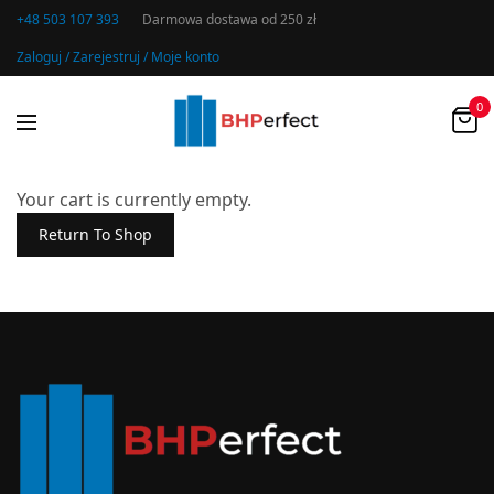
+48 503 107 393
Darmowa dostawa od 250 zł
Zaloguj / Zarejestruj / Moje konto
0
Your cart is currently empty.
Return To Shop