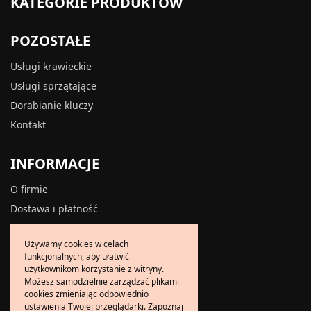
KATEGORIE PRODUKTÓW
POZOSTAŁE
Usługi krawieckie
Usługi sprzątające
Dorabianie kluczy
Kontakt
INFORMACJE
O firmie
Dostawa i płatność
Zwroty i reklamacje
Używamy cookies w celach
Polityka prywatności
funkcjonalnych, aby ułatwić
Polityka cookies
użytkownikom korzystanie z witryny.
Możesz samodzielnie zarządzać plikami
Regulamin
cookies zmieniając odpowiednio
ustawienia Twojej przeglądarki. Zapoznaj