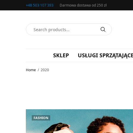
+48 503 107 393
Darmowa dostawa od 250 zł
SKLEP
USŁUGI SPRZĄTAJĄC
Home
2020
FASHION