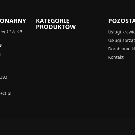
CJONARNY
KATEGORIE
POZOST
PRODUKTÓW
iej 11 A, 99-
Usługi krawi
Usługi sprzą
e
Dorabianie k
4
Kontakt
 393
ect.pl