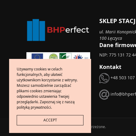
SKLEP STA
ul. Marii Konopnick
100 Łęczyca
Dane firmow
NIP: 775 131 72 4
Kontakt
Używamy cookies w celach
funkcjonalnych, aby ułatwić
+48 503 107
użytkownikom korzystanie z witryny.
Możesz samodzielnie zarządzać
plikami cookies zmieniając
info@bhperf
odpowiednio ustawienia Twojej
przeglądarki. Zapoznaj się z naszą
polityką prywatności.
ACCEPT
Copyright © 2024 Wszelkie prawa zastrzeżone.