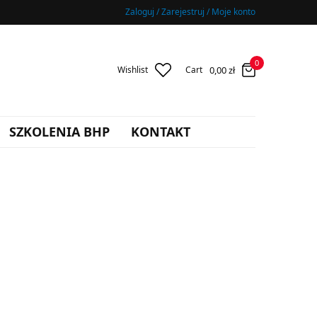
Zaloguj / Zarejestruj / Moje konto
0
0,00
zł
Wishlist
Cart
SZKOLENIA BHP
KONTAKT