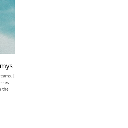
mmys
reams. I
esses
n the