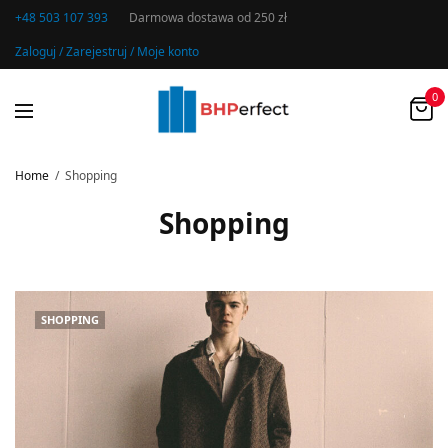
+48 503 107 393
Darmowa dostawa od 250 zł
Zaloguj / Zarejestruj / Moje konto
0
Home
Shopping
Shopping
SHOPPING