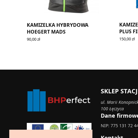
KAMIZE
KAMIZELKA HYBRYDOWA
PLUS FI
HOEGERT MADS
150,00
zł
90,00
zł
SELECT O
SELECT OPTIONS
SKLEP STA
ul. Marii Konopnick
100 Łęczyca
Dane firmow
NIP: 775 131 72 4
Kontakt