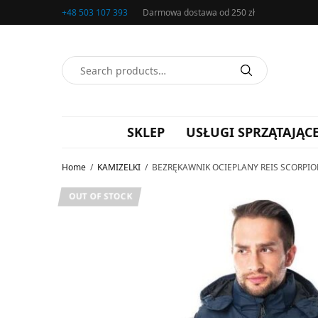
+48 503 107 393
Darmowa dostawa od 250 zł
SKLEP
USŁUGI SPRZĄTAJĄC
Home
/
KAMIZELKI
/
BEZRĘKAWNIK OCIEPLANY REIS SCORPI
OUT OF STOCK