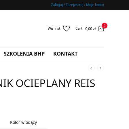
Zaloguj / Zarejestruj / Moje konto
0
0,00
zł
Wishlist
Cart
SZKOLENIA BHP
KONTAKT
IK OCIEPLANY REIS
Kolor wiodący