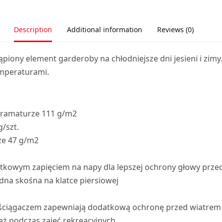
Description
Additional information
Reviews (0)
ąpiony element garderoby na chłodniejsze dni jesieni i zimy
emperaturami.
gramaturze 111 g/m2
/szt.
ze 47 g/m2
atkowym zapięciem na napy dla lepszej ochrony głowy prz
dna skośna na klatce piersiowej
 ściągaczem zapewniają dodatkową ochronę przed wiatrem
ież podczas zajęć rekreacyjnych