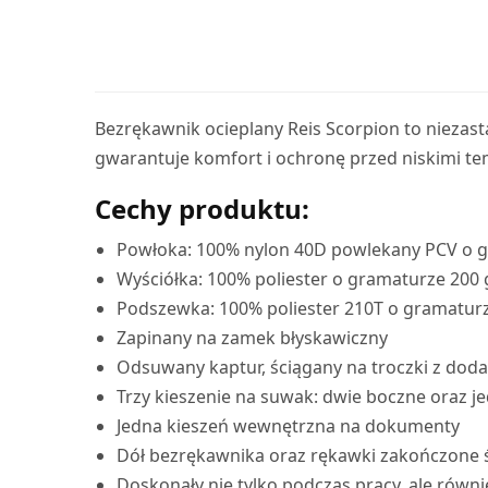
Bezrękawnik ocieplany Reis Scorpion to niezast
gwarantuje komfort i ochronę przed niskimi t
Cechy produktu:
Powłoka: 100% nylon 40D powlekany PCV o 
Wyściółka: 100% poliester o gramaturze 200 g
Podszewka: 100% poliester 210T o gramatur
Zapinany na zamek błyskawiczny
Odsuwany kaptur, ściągany na troczki z dod
Trzy kieszenie na suwak: dwie boczne oraz je
Jedna kieszeń wewnętrzna na dokumenty
Dół bezrękawnika oraz rękawki zakończone
Doskonały nie tylko podczas pracy, ale równ