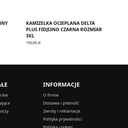
NNY
KAMIZELKA OCIEPLANA DELTA
PLUS FIDJI3NO CZARNA ROZMIAR
3XL
150,00
zł
ADD TO CART
AŁE
INFORMACJE
eckie
O firmie
tające
Dostawa i płatność
luczy
Zwroty i reklamacje
Polityka prywatności
Polityka cookies