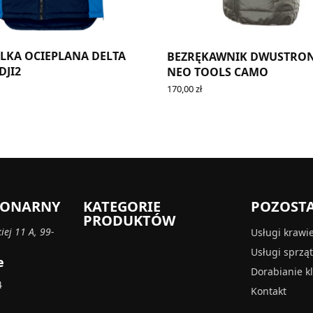
LKA OCIEPLANA DELTA
BEZRĘKAWNIK DWUSTRO
DJI2
NEO TOOLS CAMO
170,00
zł
PTIONS
SELECT OPTIONS
CJONARNY
KATEGORIE
POZOST
PRODUKTÓW
iej 11 A, 99-
Usługi krawi
Usługi sprzą
e
Dorabianie k
4
Kontakt