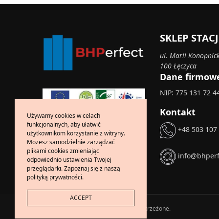
SKLEP STA
ul. Marii Konopnick
100 Łęczyca
Dane firmow
NIP: 775 131 72 4
Kontakt
Używamy cookies w celach
funkcjonalnych, aby ułatwić
+48 503 107
użytkownikom korzystanie z witryny.
Możesz samodzielnie zarządzać
plikami cookies zmieniając
info@bhperf
odpowiednio ustawienia Twojej
przeglądarki. Zapoznaj się z naszą
polityką prywatności.
ACCEPT
Copyright © 2024 Wszelkie prawa zastrzeżone.