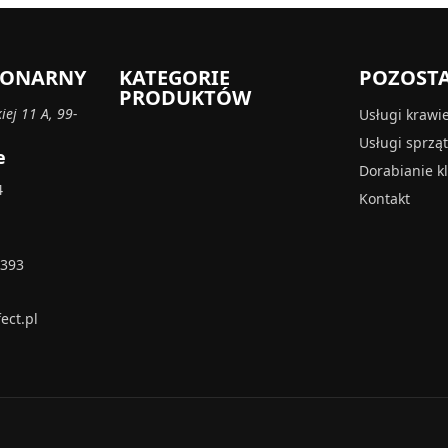
CJONARNY
KATEGORIE
POZOST
PRODUKTÓW
iej 11 A, 99-
Usługi krawi
Usługi sprzą
e
Dorabianie k
4
Kontakt
 393
ect.pl