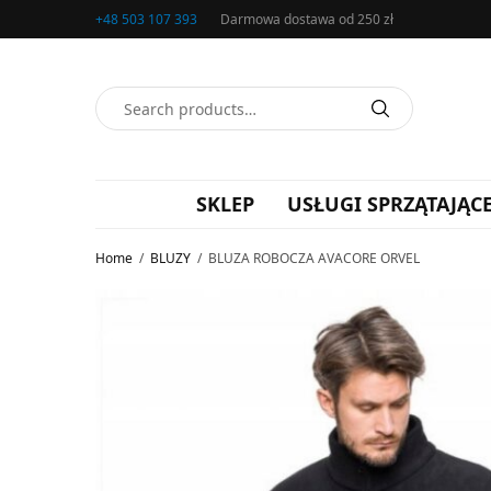
+48 503 107 393
Darmowa dostawa od 250 zł
SKLEP
USŁUGI SPRZĄTAJĄC
Home
/
BLUZY
/
BLUZA ROBOCZA AVACORE ORVEL