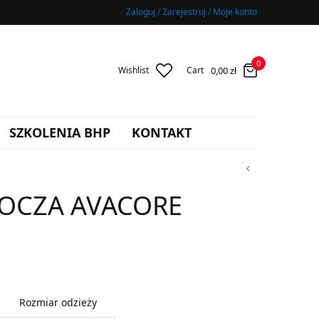
Zaloguj / Zarejestruj / Moje konto
0
0,00
zł
Wishlist
Cart
SZKOLENIA BHP
KONTAKT
OCZA AVACORE
Rozmiar odzieży