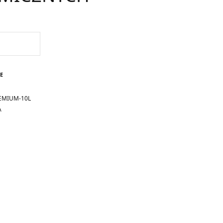
E
EMIUM-10L
A