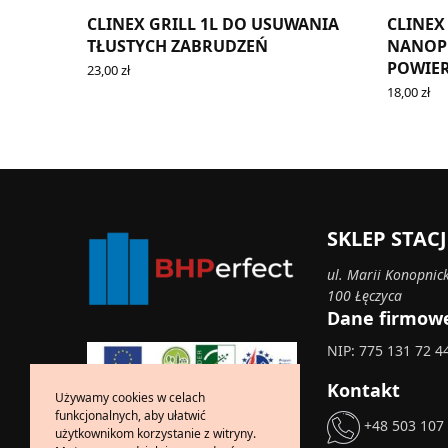
CLINEX GRILL 1L DO USUWANIA
CLINEX
TŁUSTYCH ZABRUDZEŃ
NANOP
POWIER
23,00
zł
ADD TO CART
18,00
zł
ADD TO 
SKLEP STA
ul. Marii Konopnick
100 Łęczyca
Dane firmow
NIP: 775 131 72 4
Kontakt
Używamy cookies w celach
funkcjonalnych, aby ułatwić
+48 503 107
użytkownikom korzystanie z witryny.