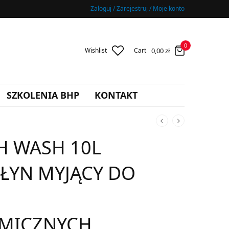
Zaloguj / Zarejestruj / Moje konto
0
0,00
zł
Wishlist
Cart
SZKOLENIA BHP
KONTAKT
H WASH 10L
ŁYN MYJĄCY DO
MICZNYCH