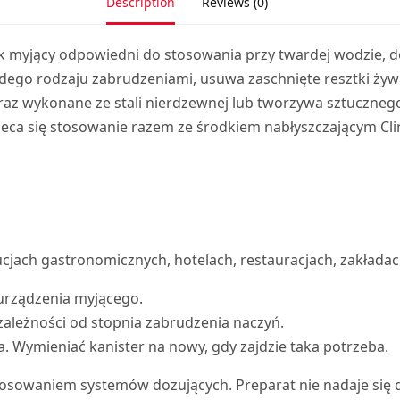
Description
Reviews (0)
 myjący odpowiedni do stosowania przy twardej wodzie, 
dego rodzaju zabrudzeniami, usuwa zaschnięte resztki żyw
 oraz wykonane ze stali nierdzewnej lub tworzywa sztuczn
a się stosowanie razem ze środkiem nabłyszczającym Cli
jach gastronomicznych, hotelach, restauracjach, zakładac
urządzenia myjącego.
 zależności od stopnia zabrudzenia naczyń.
 Wymieniać kanister na nowy, gdy zajdzie taka potrzeba.
tosowaniem systemów dozujących. Preparat nie nadaje się 