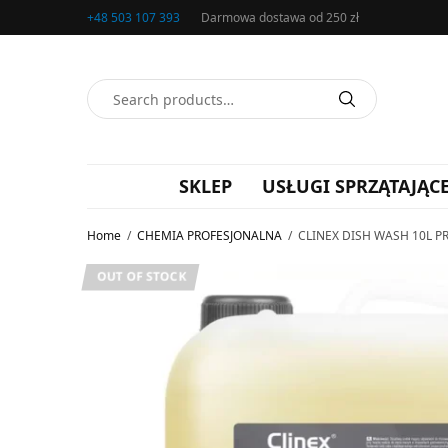
+48 503 107 393
Darmowa dostawa od 250 zł
SKLEP
USŁUGI SPRZĄTAJĄC
Home
/
CHEMIA PROFESJONALNA
/
CLINEX DISH WASH 10L 
OUT OF STOCK