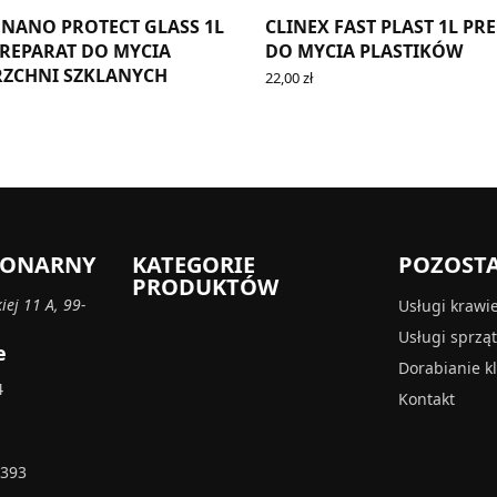
 NANO PROTECT GLASS 1L
CLINEX FAST PLAST 1L PR
REPARAT DO MYCIA
DO MYCIA PLASTIKÓW
ZCHNI SZKLANYCH
22,00
zł
READ MORE
CART
CJONARNY
KATEGORIE
POZOST
PRODUKTÓW
iej 11 A, 99-
Usługi krawi
Usługi sprzą
e
Dorabianie k
4
Kontakt
 393