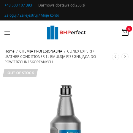
+48 503 107 393
Darmowa dostawa od 250 zł
Zaloguj / Zarejestruj / Moje konto
0
Home
/
CHEMIA PROFESJONALNA
/
CLINEX EXPERT+
LEATHER CONDITIONER 1L EMULSJA PIEĘGNUJĄCA DO
POWIERZCHNI SKÓRZANYCH
OUT OF STOCK