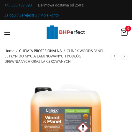
+48 503 107 393
Darmowa dostawa od 250 zł
Zaloguj / Zarejestruj / Moje konto
0
Home
/
CHEMIA PROFESJONALNA
/
CLINEX WOOD&PANEL
5L PŁYN DO MYCIA LAMINOWANYCH PODŁÓG
DREWNIANYCH ORAZ LAKIEROWANYCH