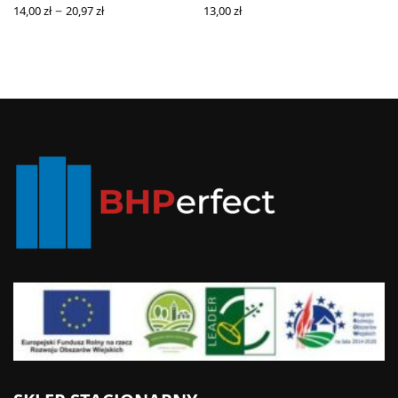
–
14,00
zł
20,97
zł
13,00
zł
SELECT OPTIONS
SELECT OPTIONS