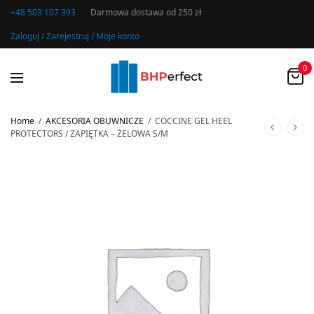
+48 503 107 393
Darmowa dostawa od 250 zł
Zaloguj / Zarejestruj / Moje konto
0
Home
/
AKCESORIA OBUWNICZE
/
COCCINE GEL HEEL
PROTECTORS / ZAPIĘTKA – ŻELOWA S/M