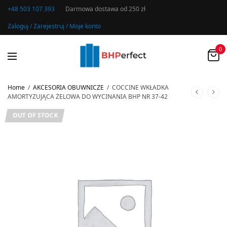
+48 503 107 393
Darmowa dostawa od 250 zł
Zaloguj / Zarejestruj / Moje konto
0
Home
/
AKCESORIA OBUWNICZE
/
COCCINE WKŁADKA
AMORTYZUJĄCA ŻELOWA DO WYCINANIA BHP NR 37-42
OUT OF STOCK