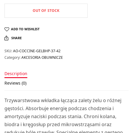
OUT OF STOCK
ADD TO WISHLIST
SHARE
SKU:
AO-COCCINE-GELBHP-37-42
Category:
AKCESORIA OBUWNICZE
Description
Reviews (0)
Trzywarstwowa wkładka łącząca zalety żelu o różnej
gęstości. Absorbuje energię podczas chodzenia i
amortyzuje naciski podczas stania. Chroni kolana,
biodra i kręgosłup przed mikrowstrząsami oraz
redukuje bóle stawów. Specjalne elementy z gęstego