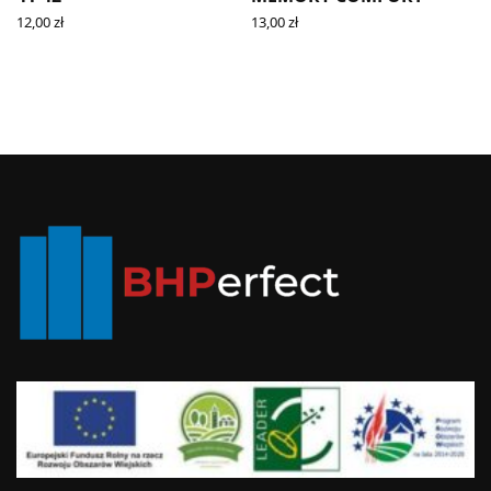
12,00
zł
13,00
zł
ADD TO CART
SELECT OPTIONS