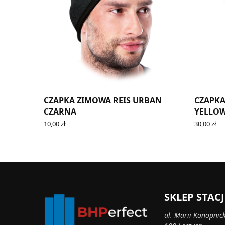
CZAPKA ZIMOWA REIS URBAN
CZAPKA
CZARNA
YELLOW
10,00
zł
30,00
zł
READ MORE
ADD TO 
SKLEP STA
ul. Marii Konopnick