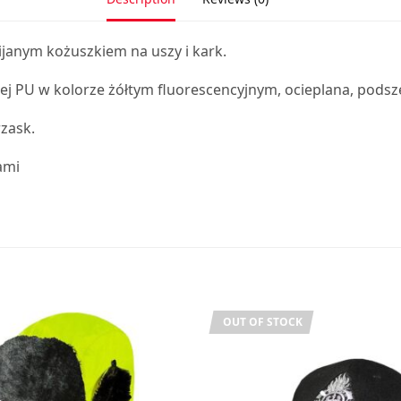
janym kożuszkiem na uszy i kark.
j PU w kolorze żółtym fluorescencyjnym, ocieplana, pods
zask.
ami
OUT OF STOCK