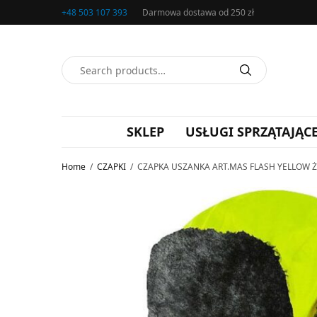
+48 503 107 393
Darmowa dostawa od 250 zł
SKLEP
USŁUGI SPRZĄTAJĄC
Home
/
CZAPKI
/
CZAPKA USZANKA ART.MAS FLASH YELLOW Ż