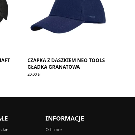
HAFT
CZAPKA Z DASZKIEM NEO TOOLS
GŁADKA GRANATOWA
20,00
zł
READ MORE
AŁE
INFORMACJE
eckie
O firmie