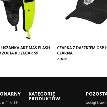
 USZANKA ART.MAS FLASH
CZAPKA Z DASZKIEM OSP 
 ŻÓŁTA ROZMIAR 59
CZARNA
20,00
zł
CART
READ MORE
CJONARNY
KATEGORIE
POZOST
PRODUKTÓW
iej 11 A, 99-
Usługi krawi