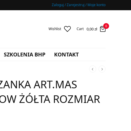
Zaloguj / Zarejestruj / Moje konto
0
0,00
zł
Wishlist
Cart
SZKOLENIA BHP
KONTAKT
ZANKA ART.MAS
LOW ŻÓŁTA ROZMIAR