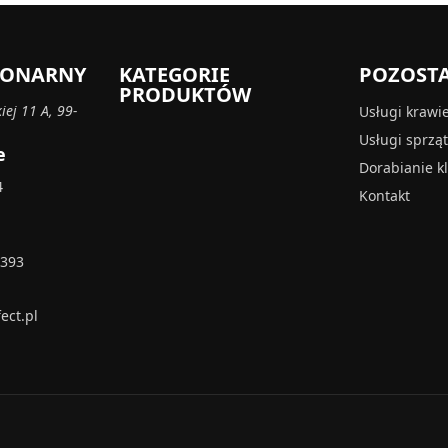
CJONARNY
KATEGORIE
POZOST
PRODUKTÓW
iej 11 A, 99-
Usługi krawi
Usługi sprzą
e
Dorabianie k
4
Kontakt
 393
ect.pl