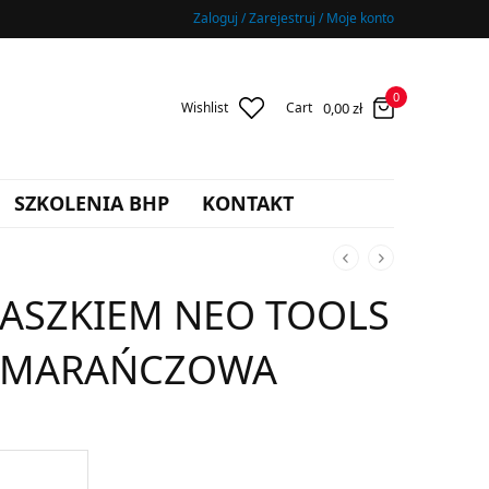
Zaloguj / Zarejestruj / Moje konto
0
0,00
zł
Wishlist
Cart
SZKOLENIA BHP
KONTAKT
DASZKIEM NEO TOOLS
OMARAŃCZOWA