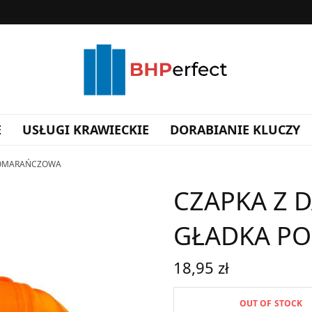
E
USŁUGI KRAWIECKIE
DORABIANIE KLUCZY
POMARAŃCZOWA
CZAPKA Z 
GŁADKA P
18,95
zł
OUT OF STOCK