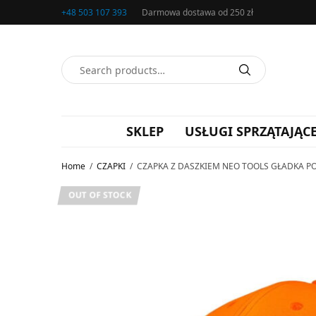
+48 503 107 393
Darmowa dostawa od 250 zł
SKLEP
USŁUGI SPRZĄTAJĄC
Home
/
CZAPKI
/
CZAPKA Z DASZKIEM NEO TOOLS GŁADKA 
OUT OF STOCK