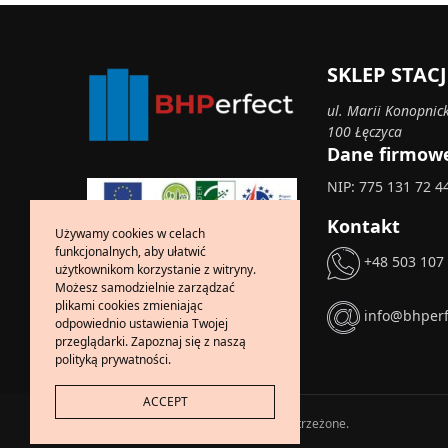
SKLEP STA
ul. Marii Konopnick
100 Łęczyca
Dane firmow
NIP: 775 131 72 4
Kontakt
Używamy cookies w celach
funkcjonalnych, aby ułatwić
+48 503 107
użytkownikom korzystanie z witryny.
Możesz samodzielnie zarządzać
plikami cookies zmieniając
info@bhperf
odpowiednio ustawienia Twojej
przeglądarki. Zapoznaj się z naszą
polityką prywatności.
ACCEPT
Copyright © 2024 Wszelkie prawa zastrzeżone.