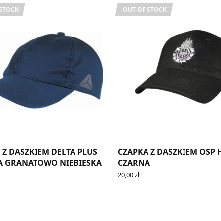
 STOCK
OUT OF STOCK
 Z DASZKIEM DELTA PLUS
CZAPKA Z DASZKIEM OSP 
A GRANATOWO NIEBIESKA
CZARNA
20,00
zł
RE
READ MORE