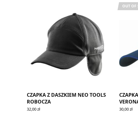
OUT OF
CZAPKA Z DASZKIEM NEO TOOLS
CZAPKA
ROBOCZA
VERON
32,00
zł
30,00
zł
ADD TO CART
READ MO