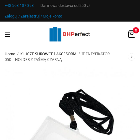
+48 503 107 393
Darmowa dostawa od 250 zł
Zaloguj / Zarejestruj / Moje konto
0
Home
/
KLUCZE SUROWCE I AKCESORIA
/
IDENTYFIKATOR
050 – HOLDER Z TAŚMĄ CZARNĄ