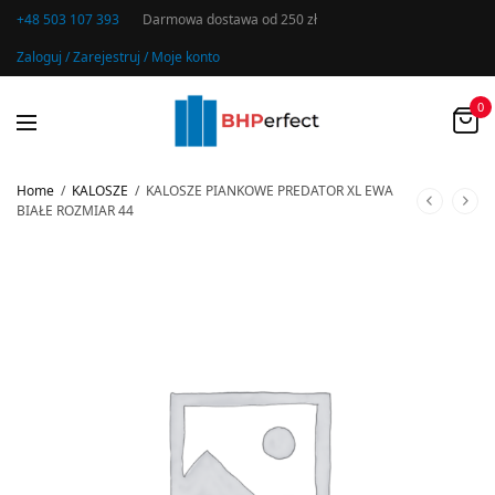
+48 503 107 393
Darmowa dostawa od 250 zł
Zaloguj / Zarejestruj / Moje konto
0
Home
/
KALOSZE
/
KALOSZE PIANKOWE PREDATOR XL EWA
BIAŁE ROZMIAR 44