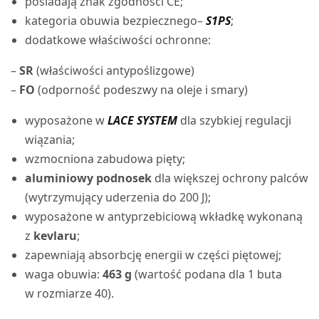
posiadają znak zgodności CE;
kategoria obuwia bezpiecznego–
S1PS
;
dodatkowe właściwości ochronne:
–
SR
(właściwości antypoślizgowe)
–
FO
(odporność podeszwy na oleje i smary)
wyposażone w
LACE SYSTEM
dla szybkiej regulacji
wiązania;
wzmocniona zabudowa pięty;
aluminiowy podnosek
dla większej ochrony palców
(wytrzymujący uderzenia do 200 J);
wyposażone w antyprzebiciową wkładkę wykonaną
z
kevlaru
;
zapewniają absorbcję energii w części piętowej;
waga obuwia:
463 g
(wartość podana dla 1 buta
w rozmiarze 40).