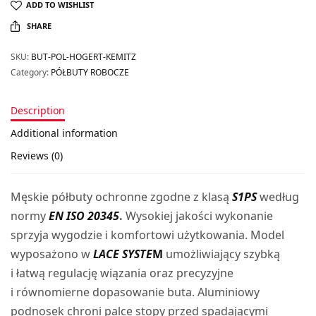
ADD TO WISHLIST
SHARE
SKU:
BUT-POL-HOGERT-KEMITZ
Category:
PÓŁBUTY ROBOCZE
Description
Additional information
Reviews (0)
Męskie półbuty ochronne zgodne z klasą
S1PS
według
normy
EN ISO 20345
.
Wysokiej jakości wykonanie
sprzyja wygodzie i komfortowi użytkowania. Model
wyposażono w
LACE SYSTE
M
umożliwiający szybką
i łatwą regulację wiązania oraz precyzyjne
i równomierne dopasowanie buta. Aluminiowy
podnosek chroni palce stopy przed spadającymi