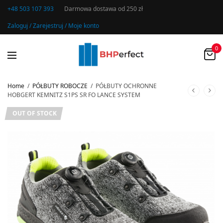
+48 503 107 393
Darmowa dostawa od 250 zł
Zaloguj / Zarejestruj / Moje konto
0
Home
/
PÓŁBUTY ROBOCZE
/
PÓŁBUTY OCHRONNE
HOBGERT KEMNITZ S1PS SR FO LANCE SYSTEM
OUT OF STOCK