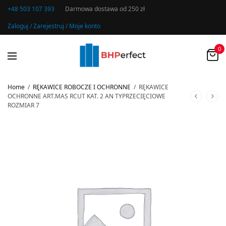
+48 503 107 393
Darmowa dostawa od 250 zł
Zaloguj / Zarejestruj / Moje konto
0
Home
/
RĘKAWICE ROBOCZE I OCHRONNE
/
RĘKAWICE
OCHRONNE ART.MAS RCUT KAT. 2 AN TYPRZECIĘCIOWE
ROZMIAR 7