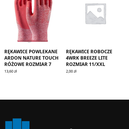
RĘKAWICE POWLEKANE
RĘKAWICE ROBOCZE
ARDON NATURE TOUCH
4WRK BREEZE LITE
RÓŻOWE ROZMIAR 7
ROZMIAR 11/XXL
13,60
zł
2,00
zł
ADD TO CART
ADD TO CART