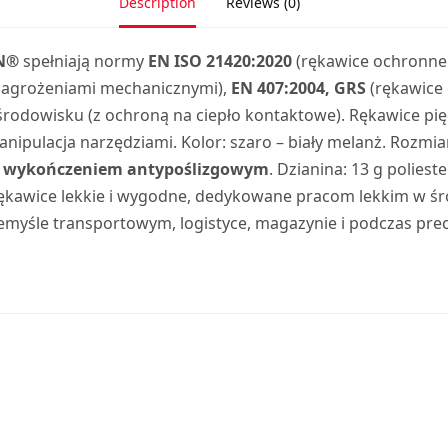
Description
Reviews (0)
N®
spełniają normy
EN ISO 21420:2020
(rękawice ochronne
 zagrożeniami mechanicznymi),
EN 407:2004, GRS
(rękawice
rodowisku (z ochroną na ciepło kontaktowe). Rękawice pi
nipulacja narzędziami. Kolor: szaro – biały melanż. Rozmiar
 z wykończeniem antypoślizgowym
. Dzianina: 13 g polieste
. Rękawice lekkie i wygodne, dedykowane pracom lekkim w 
zemyśle transportowym, logistyce, magazynie i podczas pr