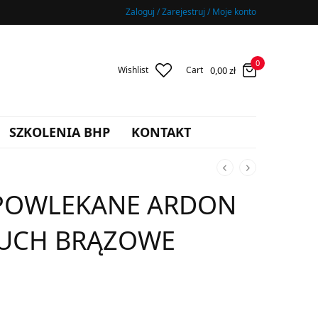
Zaloguj / Zarejestruj / Moje konto
0
0,00
zł
Wishlist
Cart
SZKOLENIA BHP
KONTAKT
 POWLEKANE ARDON
OUCH BRĄZOWE