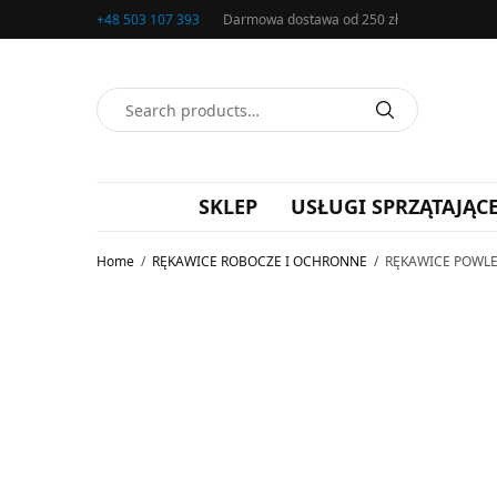
+48 503 107 393
Darmowa dostawa od 250 zł
SKLEP
USŁUGI SPRZĄTAJĄC
Home
/
RĘKAWICE ROBOCZE I OCHRONNE
/
RĘKAWICE POWLE