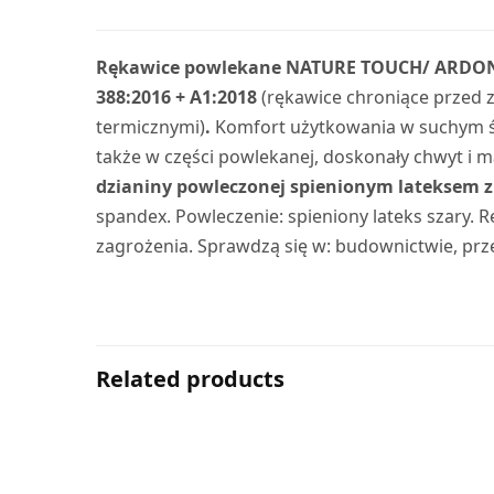
Rękawice powlekane NATURE TOUCH/ ARDO
388:2016 + A1:2018
(rękawice chroniące przed
termicznymi)
.
Komfort użytkowania w suchym ś
także w części powlekanej, doskonały chwyt i ma
dzianiny powleczonej spienionym lateksem
spandex. Powleczenie: spieniony lateks szary
zagrożenia. Sprawdzą się w: budownictwie, pr
Related products