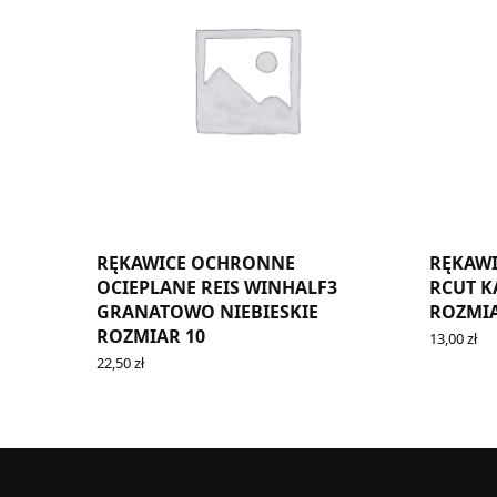
RĘKAWICE OCHRONNE
RĘKAWI
OCIEPLANE REIS WINHALF3
RCUT K
GRANATOWO NIEBIESKIE
ROZMIA
ROZMIAR 10
13,00
zł
ADD TO 
22,50
zł
ADD TO CART