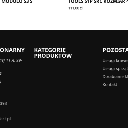
 MODULO S3 S
TOOLS S1P SRC ROZMIAR 
111,00
zł
PTIONS
ADD TO CART
CJONARNY
KATEGORIE
POZOST
PRODUKTÓW
iej 11 A, 99-
Usługi krawi
Usługi sprzą
e
Dorabianie k
4
Kontakt
 393
ect.pl