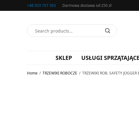
+48 503 107 393
Darmowa dostawa od 250 zł
SKLEP
USŁUGI SPRZĄTAJĄC
Home
/
TRZEWIKI ROBOCZE
/
TRZEWIKI ROB. SAFETY JOGGER