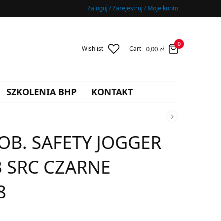
Zaloguj / Zarejestruj / Moje konto
0
0,00
zł
Wishlist
Cart
SZKOLENIA BHP
KONTAKT
OB. SAFETY JOGGER
3 SRC CZARNE
8