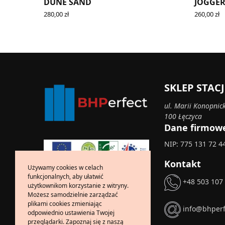
DUNE SAND
JOGGER
280,00
zł
260,00
zł
SELECT OPTIONS
SELECT O
SKLEP STA
ul. Marii Konopnick
100 Łęczyca
Dane firmow
NIP: 775 131 72 4
Kontakt
Używamy cookies w celach
funkcjonalnych, aby ułatwić
+48 503 107
użytkownikom korzystanie z witryny.
Możesz samodzielnie zarządzać
plikami cookies zmieniając
info@bhperf
odpowiednio ustawienia Twojej
przeglądarki. Zapoznaj się z naszą