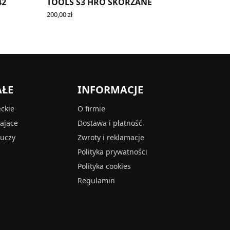
42
TOOLS S3 HRO SKÓRZANE
200,00
zł
SELECT OPTIONS
AŁE
INFORMACJE
eckie
O firmie
tające
Dostawa i płatność
luczy
Zwroty i reklamacje
Polityka prywatności
Polityka cookies
Regulamin