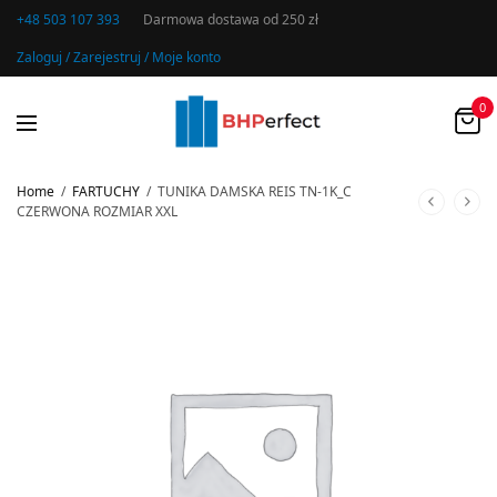
+48 503 107 393
Darmowa dostawa od 250 zł
Zaloguj / Zarejestruj / Moje konto
0
Home
/
FARTUCHY
/
TUNIKA DAMSKA REIS TN-1K_C
CZERWONA ROZMIAR XXL