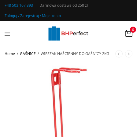
+48 503 107 393
Darmowa dostawa od 250 zł
Zaloguj / Zarejestruj / Moje konto
0
Home
/
GAŚNICE
/
WIESZAK NAŚCIENNY DO GAŚNICY 2KG