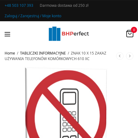
+48 503 107 393
Darmowa dostawa od 250 zł
Zaloguj / Zarejestruj / Moje konto
0
Home
/
TABLICZKI INFORMACYJNE
/
ZNAK 10 X 15 ZAKAZ
UŻYWANIA TELEFONÓW KOMÓRKOWYCH 610 XC