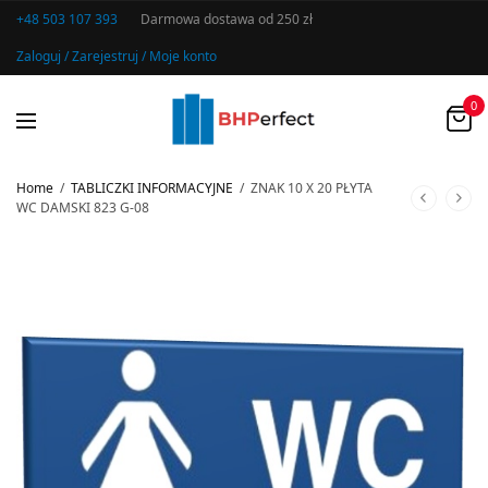
+48 503 107 393
Darmowa dostawa od 250 zł
Zaloguj / Zarejestruj / Moje konto
0
Home
/
TABLICZKI INFORMACYJNE
/
ZNAK 10 X 20 PŁYTA
WC DAMSKI 823 G-08