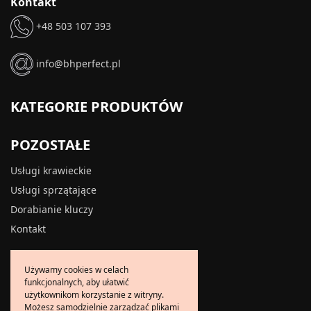
Kontakt
+48 503 107 393
info@bhperfect.pl
KATEGORIE PRODUKTÓW
POZOSTAŁE
Usługi krawieckie
Usługi sprzątające
Dorabianie kluczy
Kontakt
INFORMACJE
Używamy cookies w celach
funkcjonalnych, aby ułatwić
O firmie
użytkownikom korzystanie z witryny.
Możesz samodzielnie zarządzać plikami