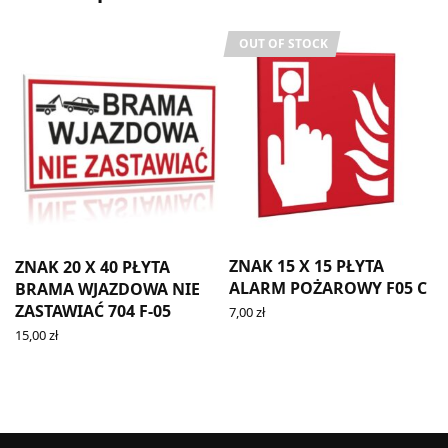
OUT OF STOCK
ZNAK 15 X 15 PŁYTA
ZNAK 20 X 40 PŁYTA
ALARM POŻAROWY F05 C
BRAMA WJAZDOWA NIE
ZASTAWIAĆ 704 F-05
7,00
zł
READ MORE
15,00
zł
ADD TO CART