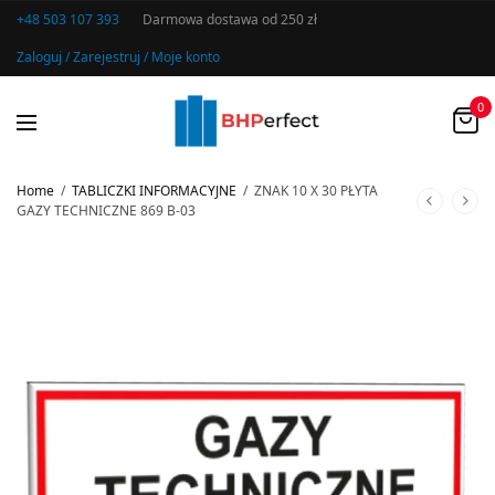
+48 503 107 393
Darmowa dostawa od 250 zł
Zaloguj / Zarejestruj / Moje konto
0
Home
/
TABLICZKI INFORMACYJNE
/
ZNAK 10 X 30 PŁYTA
GAZY TECHNICZNE 869 B-03