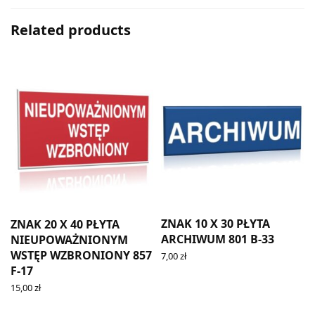
Related products
ZNAK 10 X 30 PŁYTA
O
ZNAK 20 X 40 PŁYTA
ARCHIWUM 801 B-33
NIEUPOWAŻNIONYM
WSTĘP WZBRONIONY 857
7,00
zł
ADD TO CART
F-17
15,00
zł
ADD TO CART