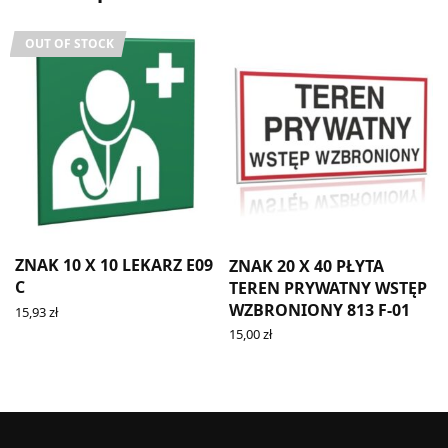
OUT OF STOCK
ZNAK 10 X 10 LEKARZ E09
ZNAK 20 X 40 PŁYTA
C
TEREN PRYWATNY WSTĘP
WZBRONIONY 813 F-01
15,93
zł
READ MORE
15,00
zł
ADD TO CART