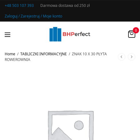
+48 503 107 393
Darmowa dostawa od 250 zł
Zaloguj / Zarejestruj / Moje konto
0
Home
/
TABLICZKI INFORMACYJNE
/
ZNAK 10 X 30 PŁYTA
ROWEROWNIA