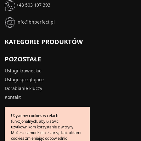
+48 503 107 393
info@bhperfect.pl
KATEGORIE PRODUKTÓW
POZOSTAŁE
Usługi krawieckie
Usługi sprzątające
Dorabianie kluczy
Kontakt
INFORMACJE
Używamy cookies w celach
funkcjonalnych, aby ułatwić
O firmie
użytkownikom korzystanie z witryny.
Możesz samodzielnie zarządzać plikami
Dostawa i płatność
cookies zmieniając odpowiednio