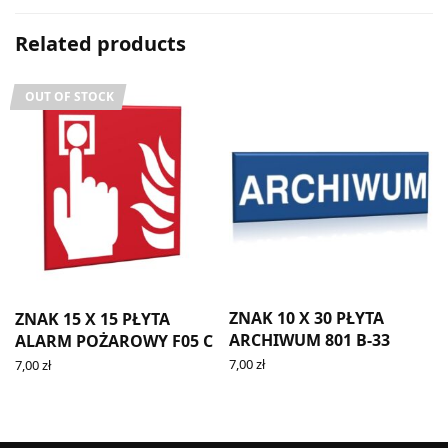
Related products
OUT OF STOCK
ZNAK 10 X 30 PŁYTA
ZNAK 15 X 15 PŁYTA
ARCHIWUM 801 B-33
ALARM POŻAROWY F05 C
7,00
zł
7,00
zł
ADD TO CART
READ MORE