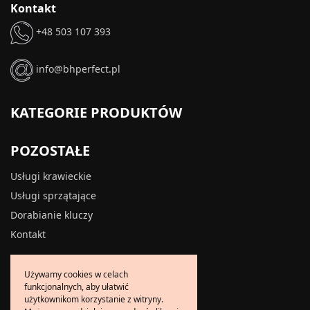
Kontakt
+48 503 107 393
info@bhperfect.pl
KATEGORIE PRODUKTÓW
POZOSTAŁE
Usługi krawieckie
Usługi sprzątające
Dorabianie kluczy
Kontakt
INFORMACJE
Używamy cookies w celach
funkcjonalnych, aby ułatwić
O firmie
użytkownikom korzystanie z witryny.