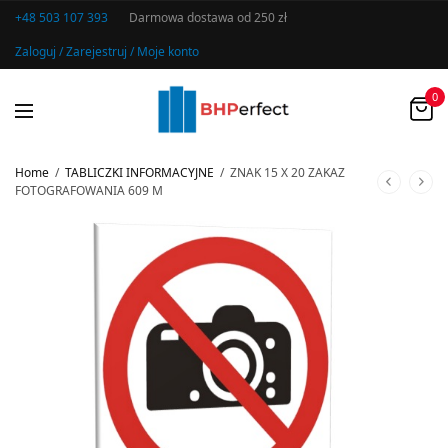
+48 503 107 393
Darmowa dostawa od 250 zł
Zaloguj / Zarejestruj / Moje konto
0
Home
/
TABLICZKI INFORMACYJNE
/
ZNAK 15 X 20 ZAKAZ
FOTOGRAFOWANIA 609 M