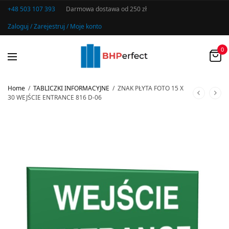
+48 503 107 393
Darmowa dostawa od 250 zł
Zaloguj / Zarejestruj / Moje konto
0
Home
/
TABLICZKI INFORMACYJNE
/
ZNAK PŁYTA FOTO 15 X
30 WEJŚCIE ENTRANCE 816 D-06