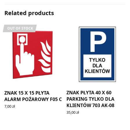
Related products
OUT OF STOCK
ZNAK PŁYTA 40 X 60
ZNAK 15 X 15 PŁYTA
PARKING TYLKO DLA
ALARM POŻAROWY F05 C
KLIENTÓW 703 AK-08
7
7,00
zł
READ MORE
35,00
zł
ADD TO CART