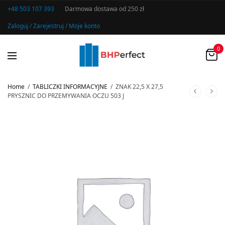
+48 503 107 393
Darmowa dostawa od 250 zł
Zaloguj / Zarejestruj / Moje konto
0
Home
/
TABLICZKI INFORMACYJNE
/
ZNAK 22,5 X 27,5
PRYSZNIC DO PRZEMYWANIA OCZU 503 J