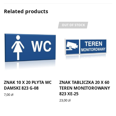
Related products
OUT OF STOCK
ZNAK 10 X 20 PŁYTA WC
ZNAK TABLICZKA 20 X 60
5
DAMSKI 823 G-08
TEREN MONITOROWANY
823 XE-25
7,00
zł
ADD TO CART
23,00
zł
READ MORE