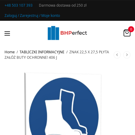
+48 503 107 393
Darmowa dostawa od 250 zł
Zaloguj / Zarejestruj / Moje konto
0
Home
/
TABLICZKI INFORMACYJNE
/
ZNAK 22,5 X 27,5 PŁYTA
ZAŁÓŻ BUTY OCHRONNE! 406 J