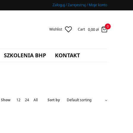
Zaloguj / Zarejestruj / Moje konto
0
0,00
zł
Wishlist
Cart
SZKOLENIA BHP
KONTAKT
Show
12
24
All
Sort by