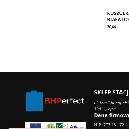
KOSZULKA
BIAŁA RO
30,00
zł
ADD TO CA
SKLEP STA
ul. Marii Konopnick
100 Łęczyca
Dane firmow
NIP: 775 131 72 4