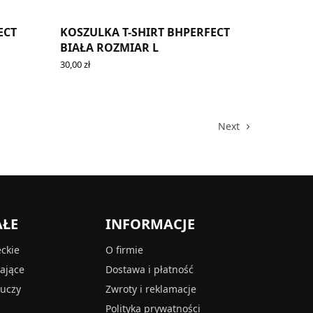
ECT
KOSZULKA T-SHIRT BHPERFECT
BIAŁA ROZMIAR L
30,00
zł
ADD TO CART
Next
AŁE
INFORMACJE
eckie
O firmie
tające
Dostawa i płatność
luczy
Zwroty i reklamacje
Polityka prywatności