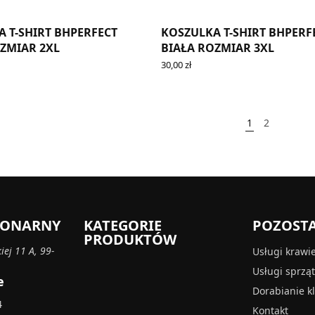
 T-SHIRT BHPERFECT
KOSZULKA T-SHIRT BHPERF
ZMIAR 2XL
BIAŁA ROZMIAR 3XL
30,00
zł
RT
ADD TO CART
1
2
CJONARNY
KATEGORIE
POZOST
PRODUKTÓW
iej 11 A, 99-
Usługi krawi
Usługi sprzą
e
Dorabianie k
4
Kontakt