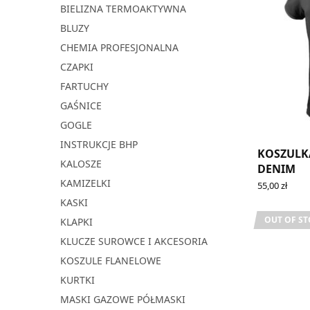
BIELIZNA TERMOAKTYWNA
BLUZY
CHEMIA PROFESJONALNA
CZAPKI
FARTUCHY
GAŚNICE
GOGLE
INSTRUKCJE BHP
KOSZULK
KALOSZE
DENIM
KAMIZELKI
55,00
zł
SELECT OPT
KASKI
OUT OF S
KLAPKI
KLUCZE SUROWCE I AKCESORIA
KOSZULE FLANELOWE
KURTKI
MASKI GAZOWE PÓŁMASKI