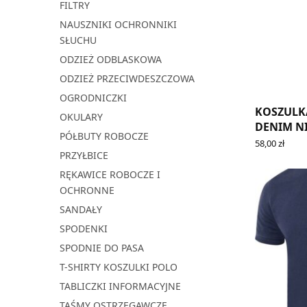
FILTRY
NAUSZNIKI OCHRONNIKI
SŁUCHU
ODZIEŻ ODBLASKOWA
ODZIEŻ PRZECIWDESZCZOWA
OGRODNICZKI
KOSZULK
OKULARY
DENIM N
PÓŁBUTY ROBOCZE
58,00
zł
READ MORE
PRZYŁBICE
RĘKAWICE ROBOCZE I
OCHRONNE
SANDAŁY
SPODENKI
SPODNIE DO PASA
T-SHIRTY KOSZULKI POLO
TABLICZKI INFORMACYJNE
TAŚMY OSTRZEGAWCZE