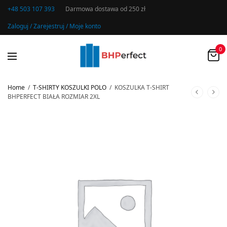
+48 503 107 393
Darmowa dostawa od 250 zł
Zaloguj / Zarejestruj / Moje konto
0
Home
/
T-SHIRTY KOSZULKI POLO
/
KOSZULKA T-SHIRT
BHPERFECT BIAŁA ROZMIAR 2XL