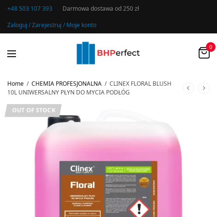
+48 503 107 393
Darmowa dostawa od 250 zł
Zaloguj / Zarejestruj / Moje konto
0
Home
/
CHEMIA PROFESJONALNA
/
CLINEX FLORAL BLUSH
10L UNIWERSALNY PŁYN DO MYCIA PODŁÓG
OUT OF STOCK