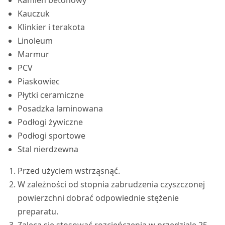
Kauczuk
Klinkier i terakota
Linoleum
Marmur
PCV
Piaskowiec
Płytki ceramiczne
Posadzka laminowana
Podłogi żywiczne
Podłogi sportowe
Stal nierdzewna
Przed użyciem wstrząsnąć.
W zależności od stopnia zabrudzenia czyszczonej
powierzchni dobrać odpowiednie stężenie
preparatu.
Zaleca się stosować rozcieńczenia w przedziale 25-