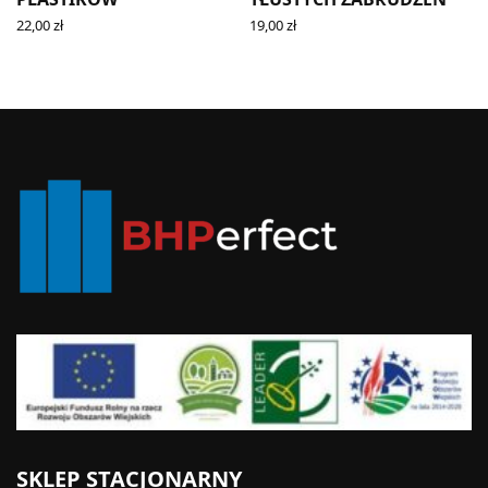
22,00
zł
19,00
zł
READ MORE
ADD TO CART
SKLEP STACJONARNY