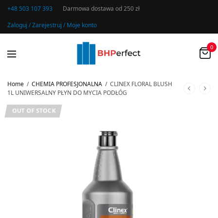
+48 503 107 393
Darmowa dostawa od 250 zł
Zaloguj / Zarejestruj / Moje konto
0
Home
/
CHEMIA PROFESJONALNA
/
CLINEX FLORAL BLUSH
1L UNIWERSALNY PŁYN DO MYCIA PODŁÓG
OUT OF STOCK