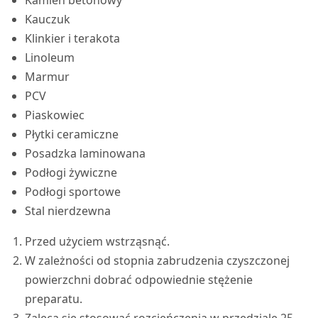
Kauczuk
Klinkier i terakota
Linoleum
Marmur
PCV
Piaskowiec
Płytki ceramiczne
Posadzka laminowana
Podłogi żywiczne
Podłogi sportowe
Stal nierdzewna
Przed użyciem wstrząsnąć.
W zależności od stopnia zabrudzenia czyszczonej
powierzchni dobrać odpowiednie stężenie
preparatu.
Zaleca się stosować rozcieńczenia w przedziale 25-