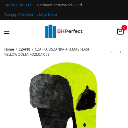
+48 503 107 393
Darmowa dostawa od 250 zł
Zaloguj / Zarejestruj / Moje konto
0
Home
/
CZAPKI
/
CZAPKA USZANKA ART.MAS FLASH
YELLOW ŻÓŁTA ROZMIAR 58