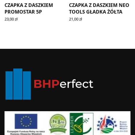
CZAPKA Z DASZKIEM
CZAPKA Z DASZKIEM NEO
PROMOSTAR 5P
TOOLS GŁADKA ŻÓŁTA
23,00
zł
21,00
zł
READ MORE
ADD TO CART