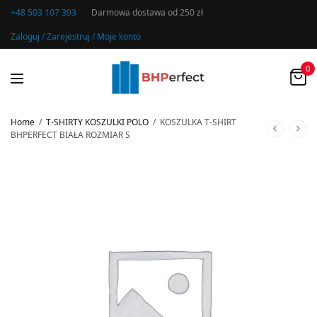
+48 503 107 393
Darmowa dostawa od 250 zł
Zaloguj / Zarejestruj / Moje konto
0
Home
/
T-SHIRTY KOSZULKI POLO
/
KOSZULKA T-SHIRT
BHPERFECT BIAŁA ROZMIAR S