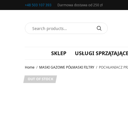
+48 503 107 393
Darmowa dostawa od 250 zł
SKLEP
USŁUGI SPRZĄTAJĄC
Home
/
MASKI GAZOWE PÓŁMASKI FILTRY
/
POCHŁANIACZ PRZ
OUT OF STOCK