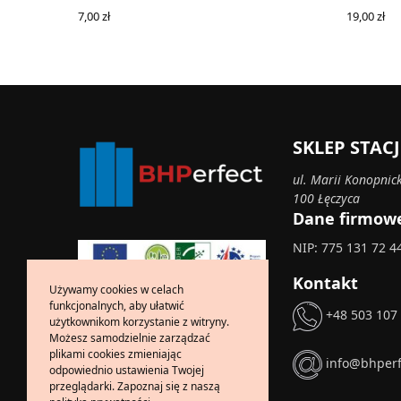
7,00
zł
19,00
zł
READ MORE
READ MO
SKLEP STA
ul. Marii Konopnick
100 Łęczyca
Dane firmow
NIP: 775 131 72 4
Kontakt
Używamy cookies w celach
funkcjonalnych, aby ułatwić
+48 503 107
użytkownikom korzystanie z witryny.
Możesz samodzielnie zarządzać
plikami cookies zmieniając
info@bhperf
odpowiednio ustawienia Twojej
przeglądarki. Zapoznaj się z naszą