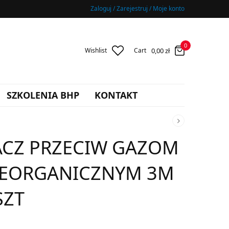
Zaloguj / Zarejestruj / Moje konto
0
0,00
zł
Wishlist
Cart
SZKOLENIA BHP
KONTAKT
CZ PRZECIW GAZOM
IEORGANICZNYM 3M
SZT