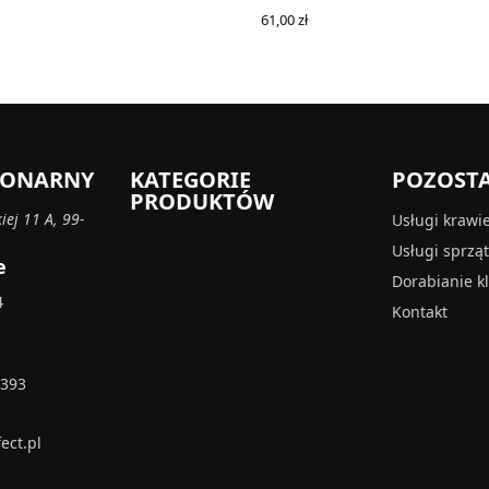
61,00
zł
RE
ADD TO CART
CJONARNY
KATEGORIE
POZOST
PRODUKTÓW
iej 11 A, 99-
Usługi krawi
Usługi sprzą
e
Dorabianie k
4
Kontakt
 393
ect.pl