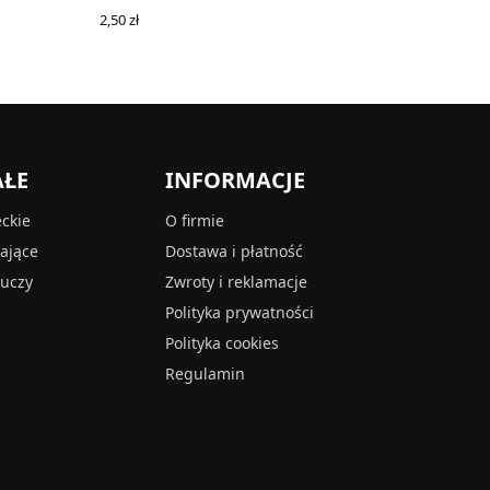
2,50
zł
READ MORE
AŁE
INFORMACJE
eckie
O firmie
tające
Dostawa i płatność
luczy
Zwroty i reklamacje
Polityka prywatności
Polityka cookies
Regulamin