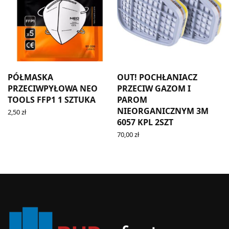
PÓŁMASKA
OUT! POCHŁANIACZ
PRZECIWPYŁOWA NEO
PRZECIW GAZOM I
TOOLS FFP1 1 SZTUKA
PAROM
NIEORGANICZNYM 3M
2,50
zł
READ MORE
6057 KPL 2SZT
70,00
zł
READ MORE