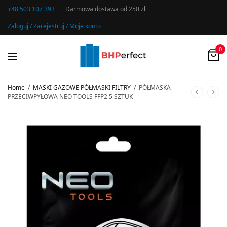
+48 503 107 393
Darmowa dostawa od 250 zł
Zaloguj / Zarejestruj / Moje konto
0
Home
/
MASKI GAZOWE PÓŁMASKI FILTRY
/
PÓŁMASKA
PRZECIWPYŁOWA NEO TOOLS FFP2 5 SZTUK