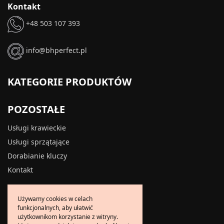
Kontakt
+48 503 107 393
info@bhperfect.pl
KATEGORIE PRODUKTÓW
POZOSTAŁE
Usługi krawieckie
Usługi sprzątające
Dorabianie kluczy
Kontakt
INFORMACJE
Używamy cookies w celach
funkcjonalnych, aby ułatwić
O firmie
użytkownikom korzystanie z witryny.