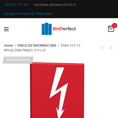
+48 503 107 393
Darmowa dostawa od 250 zł
Zaloguj / Zarejestruj / Moje konto
0
Home
/
TABLICZKI INFORMACYJNE
/
ZNAK 10 X 15
WYŁĄCZNIK PRĄDU 219 L-01
OUT OF STOCK