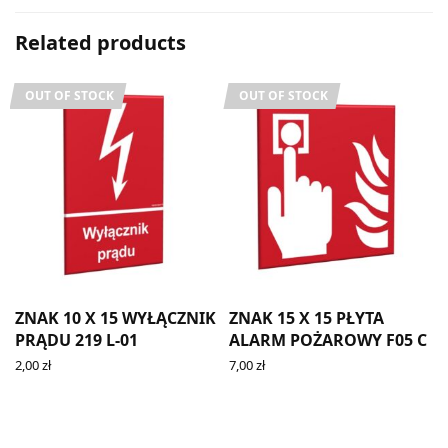
Related products
OUT OF STOCK
OUT OF STOCK
ZNAK 10 X 15 WYŁĄCZNIK
ZNAK 15 X 15 PŁYTA
PRĄDU 219 L-01
ALARM POŻAROWY F05 C
2,00
zł
7,00
zł
READ MORE
READ MORE