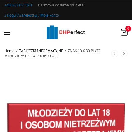
+48 503 107 393
Darmowa dostawa od 250 zł
Zaloguj / Zarejestruj / Moje konto
0
Home
/
TABLICZKI INFORMACYJNE
/
ZNAK 10 X 30 PŁYTA
MŁODZIEŻY DO LAT 18 857 B-13